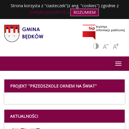
Strona korzysta z "ciasteczek"(z ang. "cookies") zgodnie z
polityką prywatności
.
ROZUMIEM
PROJEKT ''PRZEDSZKOLE OKNEM NA ŚWIAT''
AKTUALNOŚCI