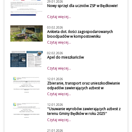
29.01.2026
Nowy sprzęt dla uczniów ZSP w Będkowie!
Czytaj więcej...
03.02.2026
Ankieta dot. ilości zagospodarowanych
bioodpadów w kompostowniku
przydomowym w 2026 roku
Czytaj więcej...
Szanowni mieszkańcy
Z uwagi na obowiązek
02.02.2026
Apel do mieszkańców
osiągnięcia wymaganego
poziomu recyklingu przez
Czytaj więcej...
gminę, udostępniamy do
wypełnienia przez mieszkańców
12.01.2026
Zbieranie, transport oraz unieszkodliwianie
naszej gminy ankietę, która
odpadów zawierających azbest w
dotyczy zagospodarowania
gospodarstwach rolnych z terenu Gminy
Czytaj więcej...
bioodpadów w kompostowniku
Będków
przydomowym. Dane zawarte w
12.01.2026
''Usuwanie wyrobów zawierających azbest z
ankiecie będą wykorzystywane
terenu Gminy Będków w roku 2025''
przez Urząd Gminy Będków przy
Czytaj więcej...
obliczeniu osiągniętego poziomu
przygotowania do ponownego
21.01.2026