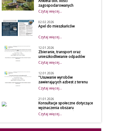
Ankieta dot. ilości
zagospodarowanych
bioodpadów w kompostowniku
Czytaj więcej...
przydomowym w 2026 roku
Szanowni mieszkańcy
02.02.2026
Z uwagi na obowiązek
Apel do mieszkańców
osiągnięcia
Czytaj więcej...
wymaganego poziomu
recyklingu przez gminę,
12.01.2026
udostępniamy do
Zbieranie, transport oraz
unieszkodliwianie odpadów
wypełnienia przez
zawierających azbest w
Czytaj więcej...
mieszkańców naszej
gospodarstwach rolnych z terenu
gminy ankietę, która
Gminy Będków
12.01.2026
dotyczy
''Usuwanie wyrobów
zawierających azbest z terenu
zagospodarowania
Gminy Będków w roku 2025''
Czytaj więcej...
bioodpadów w
kompostowniku
21.01.2026
przydomowym. Dane
Konsultacje społeczne dotyczące
wyznaczenia obszaru
zawarte w ankiecie będą
zdegradowanego i obszaru
Czytaj więcej...
wykorzystywane przez
rewitalizacji Gminy Będków
Urząd Gminy Będków
Konsultacje
przy obliczeniu
społeczne dotyczące