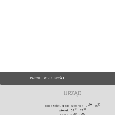
RAPORT DOSTĘPNOŚCI
URZĄD
30
30
poiedziałek, środa-czwartek - 07
- 15
30
00
wtorek - 07
- 17
30
00
piątek - 07
- 14