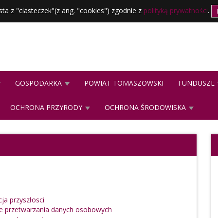
sta z "ciasteczek"(z ang. "cookies") zgodnie z
polityką prywatności
.
GOSPODARKA
POWIAT TOMASZOWSKI
FUNDUSZE
OCHRONA PRZYRODY
OCHRONA ŚRODOWISKA
ja przyszłosci
ce przetwarzania danych osobowych