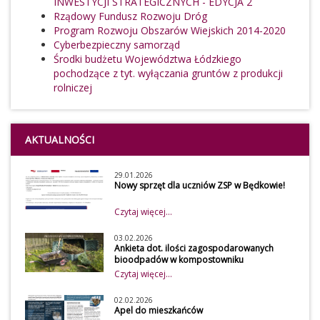
INWESTYCJI STRATEGICZNYCH - EDYCJA 2
Rządowy Fundusz Rozwoju Dróg
Program Rozwoju Obszarów Wiejskich 2014-2020
Cyberbezpieczny samorząd
Środki budżetu Województwa Łódzkiego
pochodzące z tyt. wyłączania gruntów z produkcji
rolniczej
AKTUALNOŚCI
29.01.2026
Nowy sprzęt dla uczniów ZSP w Będkowie!
Czytaj więcej...
03.02.2026
Ankieta dot. ilości zagospodarowanych
bioodpadów w kompostowniku
przydomowym w 2026 roku
Czytaj więcej...
Szanowni mieszkańcy
Z uwagi na obowiązek
02.02.2026
Apel do mieszkańców
osiągnięcia wymaganego