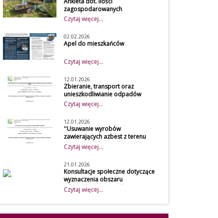
Ankieta dot. ilości
zagospodarowanych
bioodpadów w kompostowniku
Czytaj więcej...
przydomowym w 2026 roku
Szanowni mieszkańcy
02.02.2026
Z uwagi na obowiązek
Apel do mieszkańców
osiągnięcia
Czytaj więcej...
wymaganego poziomu
recyklingu przez gminę,
12.01.2026
udostępniamy do
Zbieranie, transport oraz
unieszkodliwianie odpadów
wypełnienia przez
zawierających azbest w
Czytaj więcej...
mieszkańców naszej
gospodarstwach rolnych z terenu
gminy ankietę, która
Gminy Będków
12.01.2026
dotyczy
''Usuwanie wyrobów
zawierających azbest z terenu
zagospodarowania
Gminy Będków w roku 2025''
Czytaj więcej...
bioodpadów w
kompostowniku
21.01.2026
przydomowym. Dane
Konsultacje społeczne dotyczące
wyznaczenia obszaru
zawarte w ankiecie będą
zdegradowanego i obszaru
Czytaj więcej...
wykorzystywane przez
rewitalizacji Gminy Będków
Urząd Gminy Będków
Konsultacje
przy obliczeniu
społeczne dotyczące