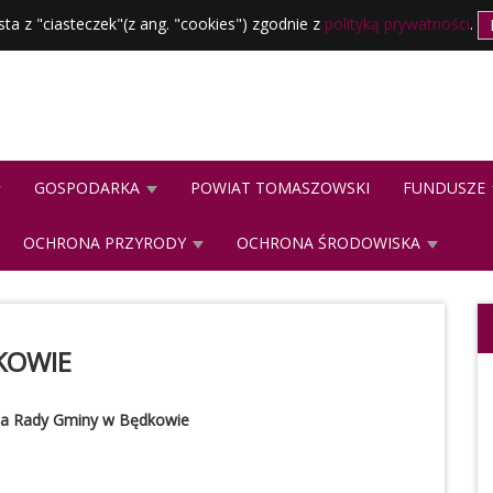
sta z "ciasteczek"(z ang. "cookies") zgodnie z
polityką prywatności
.
GOSPODARKA
POWIAT TOMASZOWSKI
FUNDUSZE
OCHRONA PRZYRODY
OCHRONA ŚRODOWISKA
KOWIE
na Rady Gminy w Będkowie