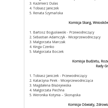
3. Kazimierz Dulas
4. Tobiasz Janiczek
5. Renata Szymańska
Komisja Skarg, Wniosków
1. Bartosz Bogusławski - Przewodniczący
2. Sebastian Adamczyk - Wiceprzewodniczący
3. Małgorzata Marczak
4. Kinga Czenko
5. Małgorzata Boczek
Komisja Budżetu, Roz
Rady G
1. Tobiasz Janiczek - Przewodniczący
2. Katarzyna Pirek - Wiceprzewodnicząca
3. Magdalena Błażejewska
4. Małgorzata Piechna
5. Weronika Kotynia – Skorupska
Komisja Oświaty, Zdrowia