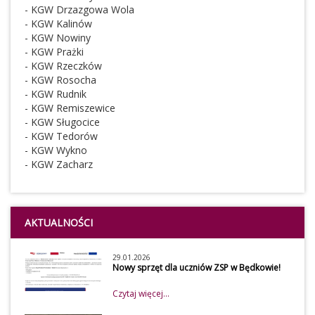
- KGW Drzazgowa Wola
- KGW Kalinów
- KGW Nowiny
- KGW Prażki
- KGW Rzeczków
- KGW Rosocha
- KGW Rudnik
- KGW Remiszewice
- KGW Sługocice
- KGW Tedorów
- KGW Wykno
- KGW Zacharz
AKTUALNOŚCI
29.01.2026
Nowy sprzęt dla uczniów ZSP w Będkowie!
Czytaj więcej...