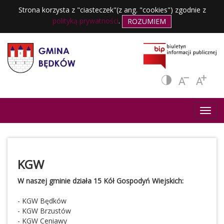
Strona korzysta z "ciasteczek"(z ang. "cookies") zgodnie z
polityką prywatności
.
ROZUMIEM
KGW
W naszej gminie działa 15 Kół Gospodyń Wiejskich:
- KGW Będków
- KGW Brzustów
- KGW Ceniawy