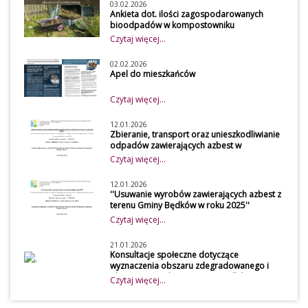
03.02.2026
Ankieta dot. ilości zagospodarowanych
bioodpadów w kompostowniku
przydomowym w 2026 roku
Czytaj więcej...
Szanowni mieszkańcy
Z uwagi na obowiązek
02.02.2026
Apel do mieszkańców
osiągnięcia wymaganego
poziomu recyklingu przez
Czytaj więcej...
gminę, udostępniamy do
wypełnienia przez mieszkańców
12.01.2026
Zbieranie, transport oraz unieszkodliwianie
naszej gminy ankietę, która
odpadów zawierających azbest w
dotyczy zagospodarowania
gospodarstwach rolnych z terenu Gminy
Czytaj więcej...
bioodpadów w kompostowniku
Będków
przydomowym. Dane zawarte w
12.01.2026
''Usuwanie wyrobów zawierających azbest z
ankiecie będą wykorzystywane
terenu Gminy Będków w roku 2025''
przez Urząd Gminy Będków przy
Czytaj więcej...
obliczeniu osiągniętego poziomu
przygotowania do ponownego
21.01.2026
Konsultacje społeczne dotyczące
użycia i recyklingu odpadów
wyznaczenia obszaru zdegradowanego i
komunalnych.
obszaru rewitalizacji Gminy Będków
Czytaj więcej...
WYPEŁNIENIE ANKIETY JEST
Konsultacje społeczne
ZALECANE DLA OSÓB, KTÓRE
dotyczące wyznaczenia