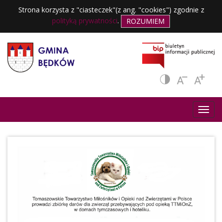
Strona korzysta z "ciasteczek"(z ang. "cookies") zgodnie z
polityką prywatności
.
ROZUMIEM