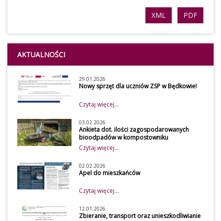
XML
PDF
AKTUALNOŚCI
29.01.2026
Nowy sprzęt dla uczniów ZSP w Będkowie!
Czytaj więcej...
03.02.2026
Ankieta dot. ilości zagospodarowanych
bioodpadów w kompostowniku
przydomowym w 2026 roku
Czytaj więcej...
Szanowni mieszkańcy
Z uwagi na obowiązek
02.02.2026
Apel do mieszkańców
osiągnięcia wymaganego
poziomu recyklingu przez
Czytaj więcej...
gminę, udostępniamy do
wypełnienia przez mieszkańców
12.01.2026
Zbieranie, transport oraz unieszkodliwianie
naszej gminy ankietę, która