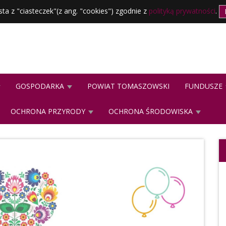
sta z "ciasteczek"(z ang. "cookies") zgodnie z
polityką prywatności
.
GOSPODARKA
POWIAT TOMASZOWSKI
FUNDUSZE
OCHRONA PRZYRODY
OCHRONA ŚRODOWISKA