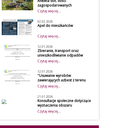
Ankieta dot. ilości
zagospodarowanych
bioodpadów w kompostowniku
Czytaj więcej...
przydomowym w 2026 roku
Szanowni mieszkańcy
02.02.2026
Z uwagi na obowiązek
Apel do mieszkańców
osiągnięcia
Czytaj więcej...
wymaganego poziomu
recyklingu przez gminę,
12.01.2026
udostępniamy do
Zbieranie, transport oraz
unieszkodliwianie odpadów
wypełnienia przez
zawierających azbest w
Czytaj więcej...
mieszkańców naszej
gospodarstwach rolnych z terenu
gminy ankietę, która
Gminy Będków
12.01.2026
dotyczy
''Usuwanie wyrobów
zawierających azbest z terenu
zagospodarowania
Gminy Będków w roku 2025''
Czytaj więcej...
bioodpadów w
kompostowniku
21.01.2026
przydomowym. Dane
Konsultacje społeczne dotyczące
wyznaczenia obszaru
zawarte w ankiecie będą
zdegradowanego i obszaru
Czytaj więcej...
wykorzystywane przez
rewitalizacji Gminy Będków
Urząd Gminy Będków
Konsultacje
przy obliczeniu
społeczne dotyczące