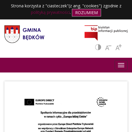
Strona korzysta z "ciasteczek"(z ang. "cookies") zgodnie z
polityką prywatności
.
ROZUMIEM