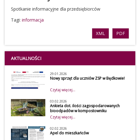
Spotkanie informacyjne dla przedsiębiorców
Tagi:
informacja
XML
PDF
AKTUALNOŚCI
29.01.2026
Nowy sprzęt dla uczniów ZSP w Będkowie!
Czytaj więcej...
03.02.2026
Ankieta dot. ilości zagospodarowanych
bioodpadów w kompostowniku
przydomowym w 2026 roku
Czytaj więcej...
Szanowni mieszkańcy
Z uwagi na obowiązek
02.02.2026
Apel do mieszkańców
osiągnięcia wymaganego