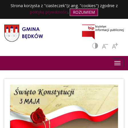
Strona korzysta z "ciasteczek"(z ang. "cookies") zgodnie z
polityką prywatności
.
ROZUMIEM