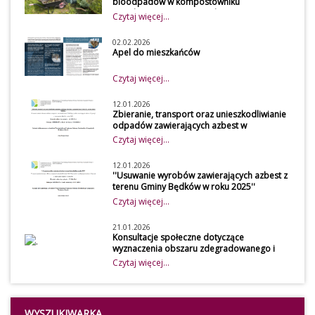
bioodpadów w kompostowniku
przydomowym w 2026 roku
Czytaj więcej...
Szanowni mieszkańcy
Z uwagi na obowiązek
02.02.2026
Apel do mieszkańców
osiągnięcia wymaganego
poziomu recyklingu przez
Czytaj więcej...
gminę, udostępniamy do
wypełnienia przez mieszkańców
12.01.2026
Zbieranie, transport oraz unieszkodliwianie
naszej gminy ankietę, która
odpadów zawierających azbest w
dotyczy zagospodarowania
gospodarstwach rolnych z terenu Gminy
Czytaj więcej...
bioodpadów w kompostowniku
Będków
przydomowym. Dane zawarte w
12.01.2026
''Usuwanie wyrobów zawierających azbest z
ankiecie będą wykorzystywane
terenu Gminy Będków w roku 2025''
przez Urząd Gminy Będków przy
Czytaj więcej...
obliczeniu osiągniętego poziomu
przygotowania do ponownego
21.01.2026
Konsultacje społeczne dotyczące
użycia i recyklingu odpadów
wyznaczenia obszaru zdegradowanego i
komunalnych.
obszaru rewitalizacji Gminy Będków
Czytaj więcej...
WYPEŁNIENIE ANKIETY JEST
Konsultacje społeczne
ZALECANE DLA OSÓB, KTÓRE
dotyczące wyznaczenia
KORZYSTAJĄ ZE ZWOLNIENIA
Z
obszaru zdegradowanego i
OPŁATY DLA POSIADACZY
WYSZUKIWARKA