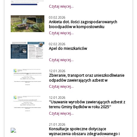
Czytaj więcej...
03.02.2026
Ankieta dot. ilości zagospodarowanych
bioodpadów w kompostowniku
przydomowym w 2026 roku
Czytaj więcej...
Szanowni mieszkańcy
Z uwagi na obowiązek
02.02.2026
Apel do mieszkańców
osiągnięcia wymaganego
poziomu recyklingu przez
Czytaj więcej...
gminę, udostępniamy do
wypełnienia przez mieszkańców
12.01.2026
Zbieranie, transport oraz unieszkodliwianie
naszej gminy ankietę, która
odpadów zawierających azbest w
dotyczy zagospodarowania
gospodarstwach rolnych z terenu Gminy
Czytaj więcej...
bioodpadów w kompostowniku
Będków
przydomowym. Dane zawarte w
12.01.2026
''Usuwanie wyrobów zawierających azbest z
ankiecie będą wykorzystywane
terenu Gminy Będków w roku 2025''
przez Urząd Gminy Będków przy
Czytaj więcej...
obliczeniu osiągniętego poziomu
przygotowania do ponownego
21.01.2026
Konsultacje społeczne dotyczące
użycia i recyklingu odpadów
wyznaczenia obszaru zdegradowanego i
komunalnych.