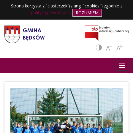
Strona korzysta z "ciasteczek"(z ang. "cookies") zgodnie z
polityką prywatności
.
ROZUMIEM