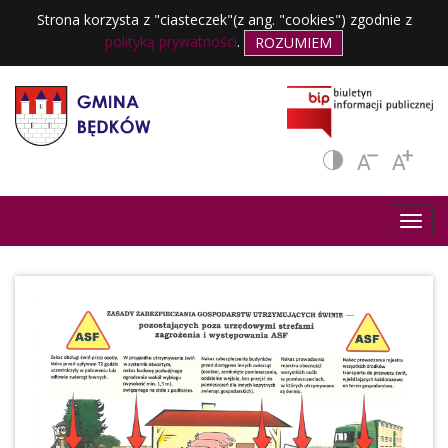
Strona korzysta z "ciasteczek"(z ang. "cookies") zgodnie z
polityką prywatności
.
ROZUMIEM