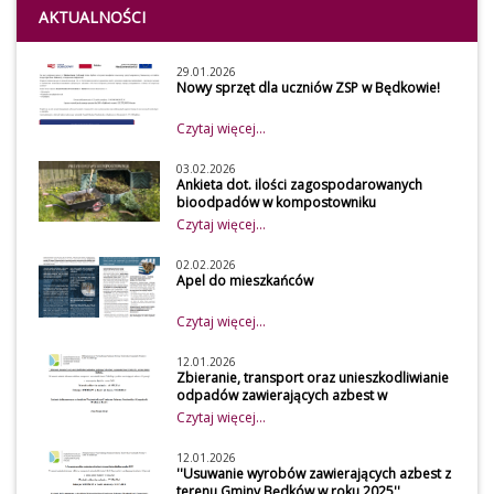
AKTUALNOŚCI
29.01.2026
Nowy sprzęt dla uczniów ZSP w Będkowie!
Czytaj więcej...
03.02.2026
Ankieta dot. ilości zagospodarowanych
bioodpadów w kompostowniku
przydomowym w 2026 roku
Czytaj więcej...
Szanowni mieszkańcy
Z uwagi na obowiązek
02.02.2026
Apel do mieszkańców
osiągnięcia wymaganego
poziomu recyklingu przez
Czytaj więcej...
gminę, udostępniamy do
wypełnienia przez mieszkańców
12.01.2026
Zbieranie, transport oraz unieszkodliwianie
naszej gminy ankietę, która
odpadów zawierających azbest w
dotyczy zagospodarowania
gospodarstwach rolnych z terenu Gminy
Czytaj więcej...
bioodpadów w kompostowniku
Będków
przydomowym. Dane zawarte w
12.01.2026
''Usuwanie wyrobów zawierających azbest z
ankiecie będą wykorzystywane
terenu Gminy Będków w roku 2025''