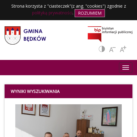
Strona korzysta z "ciasteczek"(z ang. "cookies") zgodnie z
polityką prywatności
.
ROZUMIEM
WYNIKI WYSZUKIWANIA