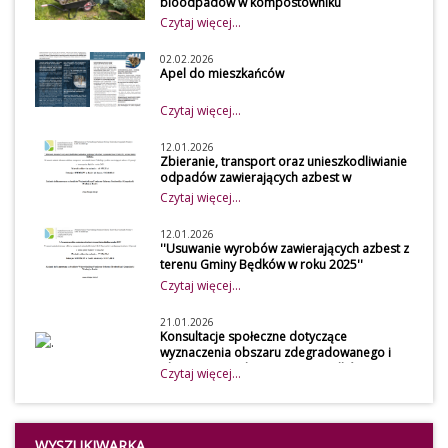
bioodpadów w kompostowniku
przydomowym w 2026 roku
Czytaj więcej...
Szanowni mieszkańcy
Z uwagi na obowiązek
02.02.2026
Apel do mieszkańców
osiągnięcia wymaganego
poziomu recyklingu przez
Czytaj więcej...
gminę, udostępniamy do
wypełnienia przez mieszkańców
12.01.2026
Zbieranie, transport oraz unieszkodliwianie
naszej gminy ankietę, która
odpadów zawierających azbest w
dotyczy zagospodarowania
gospodarstwach rolnych z terenu Gminy
Czytaj więcej...
bioodpadów w kompostowniku
Będków
przydomowym. Dane zawarte w
12.01.2026
''Usuwanie wyrobów zawierających azbest z
ankiecie będą wykorzystywane
terenu Gminy Będków w roku 2025''
przez Urząd Gminy Będków przy
Czytaj więcej...
obliczeniu osiągniętego poziomu
przygotowania do ponownego
21.01.2026
Konsultacje społeczne dotyczące
użycia i recyklingu odpadów
wyznaczenia obszaru zdegradowanego i
komunalnych.
obszaru rewitalizacji Gminy Będków
Czytaj więcej...
WYPEŁNIENIE ANKIETY JEST
Konsultacje społeczne
ZALECANE DLA OSÓB, KTÓRE
dotyczące wyznaczenia
KORZYSTAJĄ ZE ZWOLNIENIA
Z
obszaru zdegradowanego i
OPŁATY DLA POSIADACZY
WYSZUKIWARKA