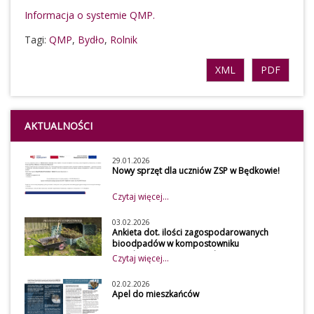
Informacja o systemie QMP.
Tagi:
QMP
,
Bydło
,
Rolnik
XML
PDF
AKTUALNOŚCI
29.01.2026
Nowy sprzęt dla uczniów ZSP w Będkowie!
Czytaj więcej...
03.02.2026
Ankieta dot. ilości zagospodarowanych
bioodpadów w kompostowniku
przydomowym w 2026 roku
Czytaj więcej...
Szanowni mieszkańcy
Z uwagi na obowiązek
02.02.2026
Apel do mieszkańców
osiągnięcia wymaganego
poziomu recyklingu przez