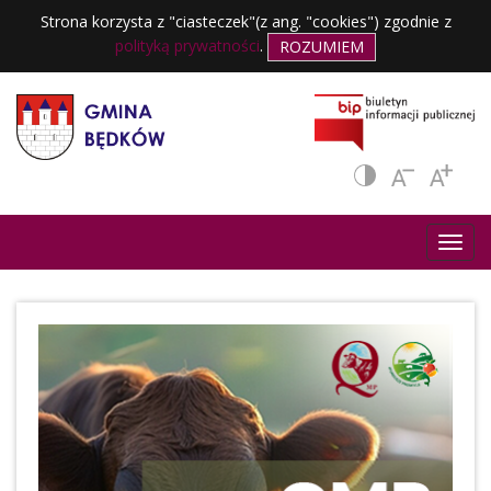
Strona korzysta z "ciasteczek"(z ang. "cookies") zgodnie z
polityką prywatności
.
ROZUMIEM