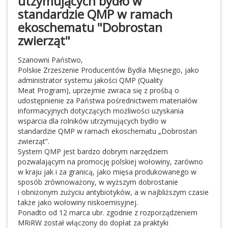
utzymujących bydło w
standardzie QMP w ramach
ekoschematu "Dobrostan
zwierząt"
Szanowni Państwo,
Polskie Zrzeszenie Producentów Bydła Mięsnego, jako
administrator systemu jakości QMP (Quality
Meat Program), uprzejmie zwraca się z prośbą o
udostępnienie za Państwa pośrednictwem materiałów
informacyjnych dotyczących możliwości uzyskania
wsparcia dla rolników utrzymujących bydło w
standardzie QMP w ramach ekoschematu „Dobrostan
zwierząt”.
System QMP jest bardzo dobrym narzędziem
pozwalającym na promocję polskiej wołowiny, zarówno
w kraju jak i za granicą, jako mięsa produkowanego w
sposób zrównoważony, w wyższym dobrostanie
i obniżonym zużyciu antybiotyków, a w najbliższym czasie
także jako wołowiny niskoemisyjnej.
Ponadto od 12 marca ubr. zgodnie z rozporządzeniem
MRiRW został włączony do dopłat za praktyki