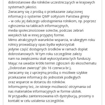
dobrostanowe dla rolników uczestniczących w krajowych
systemach jakości.
Zwracamy się z prośbą o przekazanie załączonej
informacji o systemie QMP sołtysom Państwa gminy
– w celu jej dalszego udostępnienia rolnikom, np. poprzez
ogłoszenia na tablicach informacyjnych,
media społecznościowe sołectw, podczas zebrań
wiejskich lub w innej przyjętej formie.
Mimo atrakcyjnych warunków wsparcia, w ubiegłym roku
rolnicy prowadzący opas bydła wykorzystali
jedynie część dostępnych środków w ramach dopłat
dobrostanowych. W tym roku szczególnie zależy
nam na zwiększeniu skali wykorzystania tych funduszy.
Mając na uwadze krótki termin zgłoszeń do ekoschematu
„Dobrostan zwierząt” (do 16 czerwca br.),
zwracamy się z uprzejmą prośbą o możliwie szybkie
przekazanie informacji do jednostek podległych
oraz wsparcie w dotarciu do rolników.
Informujemy też, że istnieje możliwość otrzymania od
nas materiałów informacyjnych w formie ulotek.
W przypadku zainteresowania ich dystrybucją, prosimy o
kontakt w celu ustalenia szczegółów.